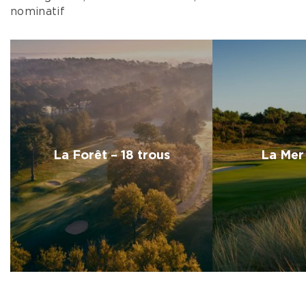
nominatif
La Forêt – 18 trous
La Mer 