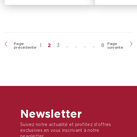
Page
Page
1
2
3
...
...
...
...
8
précédente
suivante
Newsletter
Suivez notre actualité et profitez d'offres
exclusives en vous inscrivant à notre
newsletter.