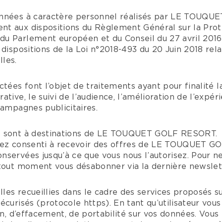
onnées à caractère personnel réalisés par LE TOUQ
t aux dispositions du Règlement Général sur la Pro
u Parlement européen et du Conseil du 27 avril 2016
 dispositions de la Loi n°2018-493 du 20 Juin 2018 rela
les.
ctées font l’objet de traitements ayant pour finalité l
tive, le suivi de l’audience, l’amélioration de l’expéri
campagnes publicitaires.
s sont à destinations de LE TOUQUET GOLF RESORT.
avez consenti à recevoir des offres de LE TOUQUET G
servées jusqu’à ce que vous nous l’autorisez. Pour ne
 tout moment vous désabonner via la dernière newslet
es recueillies dans le cadre des services proposés sur
écurisés (protocole https). En tant qu’utilisateur vous
ion, d’effacement, de portabilité sur vos données. Vous