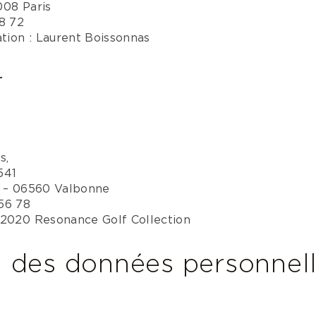
008 Paris
18 72
ation : Laurent Boissonnas
r
s,
541
s – 06560 Valbonne
56 78
©2020 Resonance Golf Collection
n des données personnell