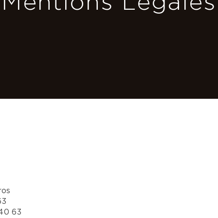
Mentions Légales
ros
63
40 63