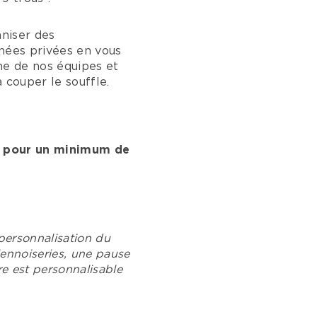
aniser des
rnées privées en vous
me de nos équipes et
 couper le souffle.
n) pour un minimum de
 personnalisation du
iennoiseries, une pause
re est personnalisable