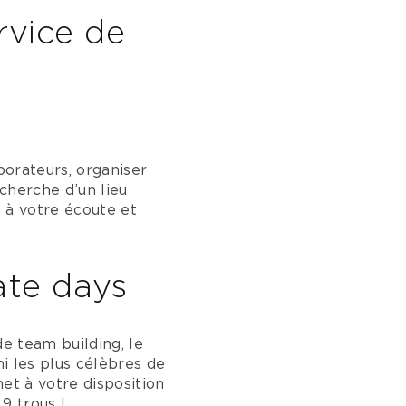
rvice de
borateurs, organiser
cherche d’un lieu
 à votre écoute et
ate days
e team building, le
i les plus célèbres de
t à votre disposition
9 trous !