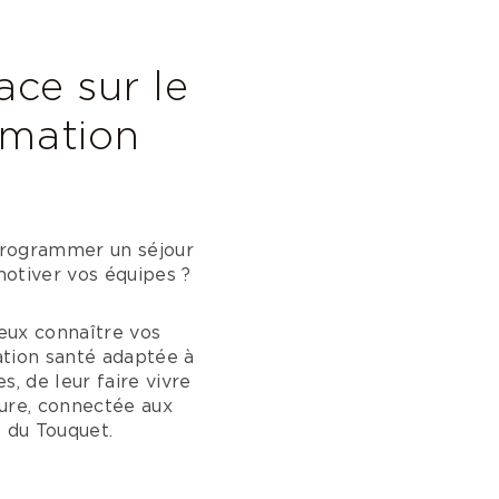
ace sur le
imation
programmer un séjour
motiver vos équipes ?
ieux connaître vos
ation santé adaptée à
s, de leur faire vivre
ture, connectée aux
f du Touquet.