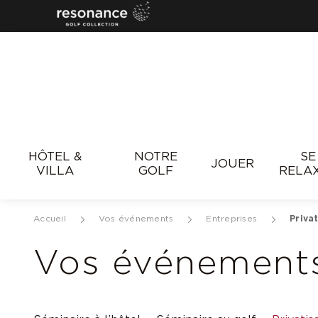
Resonance
HÔTEL &
NOTRE
SE
JOUER
VILLA
GOLF
RELA
Accueil
Vos événements
Entreprises
Priva
Vos événements